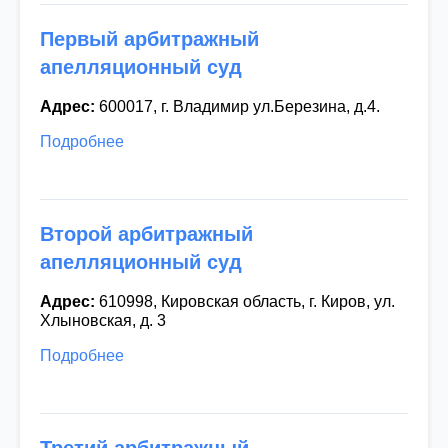
арбитражный
арбитражный
апелляционный суд
апелляционный суд
Первый арбитражный
Семнадцатый
Восемнадцатый
апелляционный суд
арбитражный
арбитражный
апелляционный суд
апелляционный суд
Адрес:
600017, г. Владимир ул.Березина, д.4.
Девятнадцатый
Двадцатый
арбитражный
арбитражный
Подробнее
апелляционный суд
апелляционный суд
Двадцать первый
арбитражный
апелляционный суд
Второй арбитражный
апелляционный суд
Адрес:
610998, Кировская область, г. Киров, ул.
Хлыновская, д. 3
Подробнее
Третий арбитражный