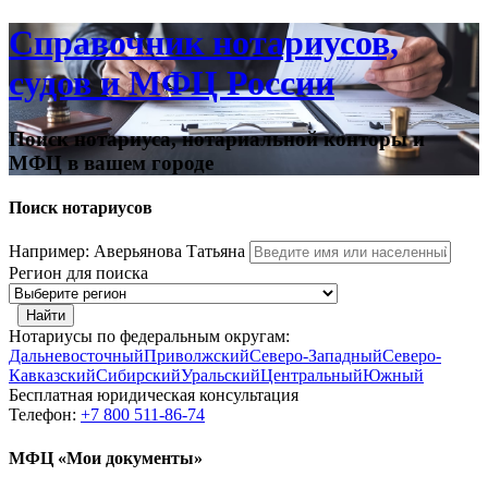
Справочник нотариусов,
судов и МФЦ России
Поиск нотариуса, нотариальной конторы и
МФЦ в вашем городе
Поиск нотариусов
Например: Аверьянова Татьяна
Регион для поиска
Найти
Нотариусы по федеральным округам:
Дальневосточный
Приволжский
Северо-Западный
Северо-
Кавказский
Сибирский
Уральский
Центральный
Южный
Бесплатная юридическая консультация
Телефон:
+7 800 511-86-74
МФЦ «Мои документы»