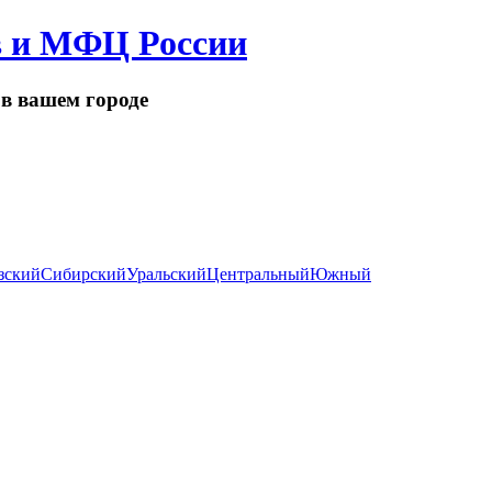
в и МФЦ России
в вашем городе
зский
Сибирский
Уральский
Центральный
Южный