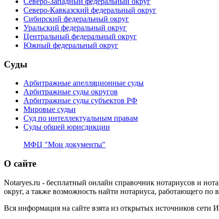
Северо-Западный федеральный округ
Северо-Кавказский федеральный округ
Сибирский федеральный округ
Уральский федеральный округ
Центральный федеральный округ
Южный федеральный округ
Суды
Арбитражные апелляционные суды
Арбитражные суды округов
Арбитражные суды субъектов РФ
Мировые судьи
Суд по интеллектуальным правам
Суды общей юрисдикции
МФЦ "Мои документы"
О сайте
Notaryes.ru - бесплатный онлайн справочник нотариусов и но
округ, а также возможность найти нотариуса, работающего по
Вся информация на сайте взята из открытых источников сети 